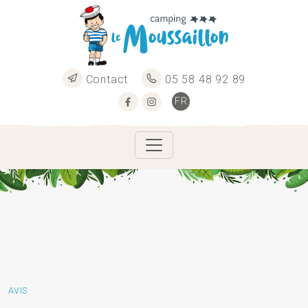
Contact
05 58 48 92 89
FR
EN
ES
AVIS