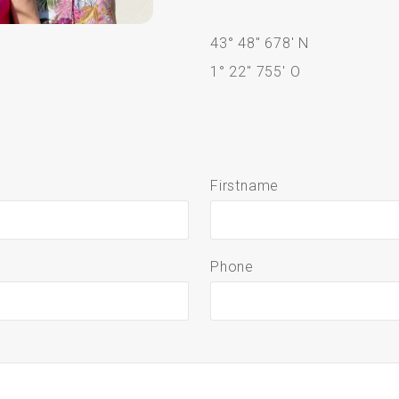
43° 48" 678' N
1° 22" 755' O
Firstname
Phone