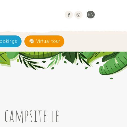
EN
FR
ES
ookings
Virtual tour
 campsite le