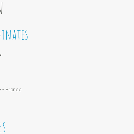
n
dinates
*
e - France
es