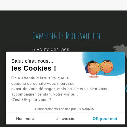
Camping Le Moussaillon
6 Route des lacs
40660 MESSANGES
Salut c'est nous...
Landes
/
Nouvelle-Aquitaine
/
France
les Cookies !
On a attendu d'être sûrs que le
+33 5 58 48 92 89
contenu de ce site vous intéresse
avant de vous déranger, mais on aimerait bien vous
accompagner pendant votre visite...
C'est OK pour vous ?
Consentements certifiés par
Non merci
Je choisis
OK pour moi